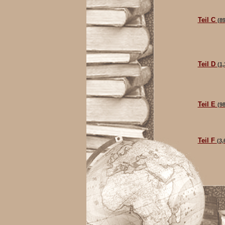
Teil C
(8
Teil D
(1
Teil E
(9
Teil F
(3,