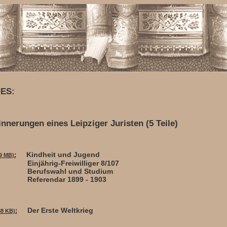
ES:
nnerungen eines Leipziger Juristen (5 Teile)
Kindheit und Jugend
:
,9 MB)
Einjährig-Freiwilliger 8/107
Berufswahl und Studium
Referendar 1899 - 1903
Der Erste Weltkrieg
:
88 KB)